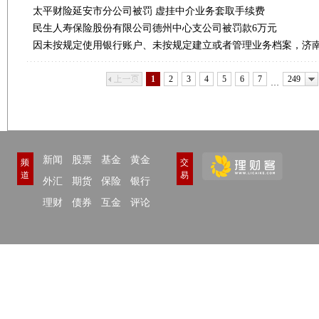
太平财险延安市分公司被罚 虚挂中介业务套取手续费
民生人寿保险股份有限公司德州中心支公司被罚款6万元
上一页
下一页
1
2
3
4
5
6
7
249
…
新闻
股票
基金
黄金
频
交
道
易
外汇
期货
保险
银行
理财
债券
互金
评论
举报/投诉/意见反
和讯网违法和不良信息/涉未成年人有害