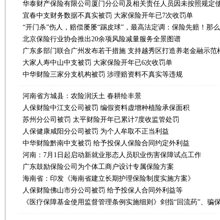
宜春中支财务数据不真实被罚 大家保险开年已7次收罚单
“开门杀”伤人，赔偿屡屡“踢皮球”，最高法定调：保险先赔！那
北京保险行业协会推出20余项风险减量服务全景图谱
广东多部门联合广州发布若干措施 支持越秀区打造养老金融示范
大家人寿中山中支被罚 大家保险开年已6次收罚单
中华财险三家分支机构被罚 涉理赔资料不真实等违规
河南省方城县：农险润沃土 春耕绘丰景
人保财险中江支公司被罚 编假资料虚增种植险承保面积
苏州分公司被罚 太平财险开年已累计7度收监管处罚
人保健康咸阳分公司被罚 为个人牟取不正当利益
中华财险黔南中支被罚 给予投保人保险合同约定外利益
河南：7月1日起启动新就业形态人员职业伤害保障试点工作
广东鼓励保险公司为个体工商户设计专属保险方案
海南省：印发《海南省建立长期护理保险制度实施方案》
人保财险佛山市分公司被罚 给予投保人合同外利益等
《医疗保障基金使用监督管理条例实施细则》剑指“回流药”、骗