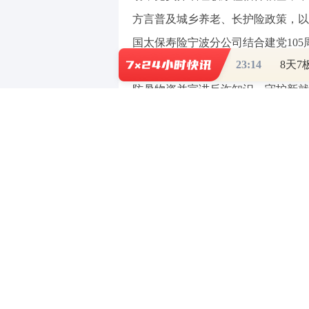
方言普及城乡养老、长护险政策，以
国太保寿险宁波分公司结合建党105
23:14
看建党直播、重温入党誓词、参观廉
防暑物资并宣讲反诈知识，守护新就
童医院开展医企党建共建，签订合作
社区，开展长护险便民宣讲，手把手
线下全域沉浸式科普，精准守护老
地广场、社区、乡村主题宣传，实现
民等群体金融认知薄弱难题。中国太
递金融安全、生产安全与保险守护的