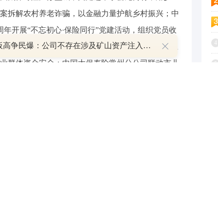
案拆解农村养老诈骗，以金融力量护航乡村振兴；中
周年开展“不忘初心·保险同行”党建活动，组织党员收
4
8天7板高争民爆：公司不存在涉及矿山资产注入和重大资产重组的具体计划
政基地，同时走进快递站点慰问“城市摆渡人”，送上
业群体资金安全；中国太保寿险常州分公司联动市儿
5
协议、共上专题党课，同时携手常州市医保中心下沉
6
指导老人线上申报。
7
8
9
年人等重点群体。中国太保寿险在全国多地同步落
1
“保险五进入”全覆盖，切实破解老年、青少年、新市
保寿险山西分公司牵头全省大型行业活动，向市民传
多重价值，同时联动公安、急救、非遗团队打造特色