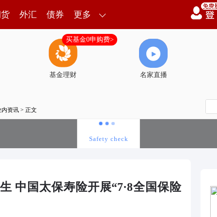
期货
外汇
债券
更多
买基金0申购费>
基金理财
名家直播
业内资讯
> 正文
生 中国太保寿险开展“7·8全国保险