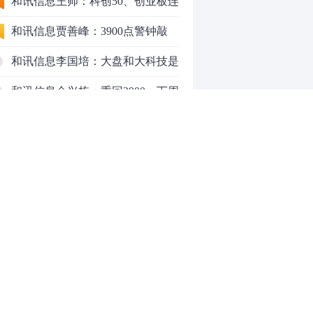
行情怎么走？
和讯信息王帅：科创50、创业板连
续反弹之后，重要防守线已出现
和讯信息贾善峰：3900点警钟敲
响，主力正在暗中布局！
和讯信息李国培：大盘和大科技是
反转？还是反弹？
和讯信息余兴栋：重回3900，下周
稳了吗？
和讯信息齐俊强：缩量涨还会涨！
和讯信息王钊：下周关注这个补涨
机会
和讯信息胡云龙：调整，什么时候
来
中际旭创大跳水！光模块信仰崩塌
了？
中一签缴款7.54万！宇树科技下周
0
一打新，A股机器人"朋友圈"全曝
光