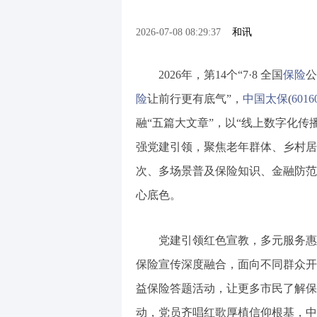
2026-07-08 08:29:37
和讯
2026年，第14个“7·8 全国
保险
公
险
让前行更有底气”，
中国太保
(
6016
融“五篇大文章”，以“线上数字化传
强党建引领，聚焦老年群体、乡村居
次、多场景普及保险知识、金融防范
心底色。
党建引领红色宣教，多元服务惠及
保险宣传深度融合，面向不同群众开
益保险答题活动，让更多市民了解保
动，党员齐唱红歌厚植信仰根基，中