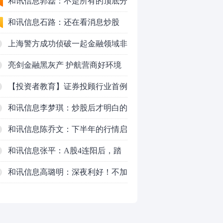
50VS银行，底部区间与顶部区间
和讯信息郭磊：不是所有的顶底分
型都是顶底！
和讯信息石路：还在看消息炒股
吗？
上海警方成功侦破一起金融领域非
法代理维权敲诈勒索案件
亮剑金融黑灰产 护航营商好环境
——上海普陀严打“代理维权”敲诈
【投资者教育】证券投顾行业首例
犯罪、筑牢金融法治屏障
以敲诈勒索罪定罪的非法代理维权
和讯信息李梦琪：炒股后才明白的
案二审宣判，主犯获刑五年
九个人生道理
和讯信息陈乔文：下半年的行情启
动了
和讯信息张平：A股4连阳后，踏
空怎么办？结构性回补！
和讯信息高璐明：深夜利好！不加
0
息了？周一还能涨吗？