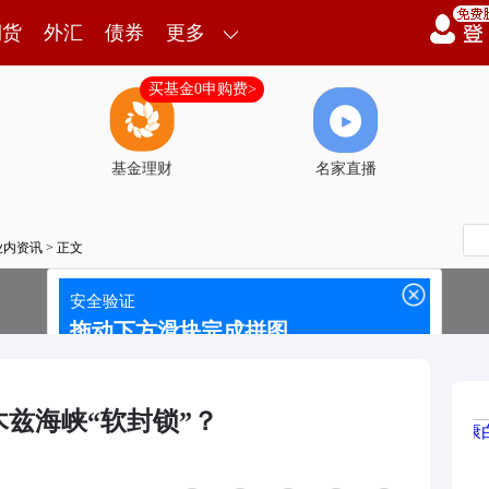
期货
外汇
债券
更多
买基金0申购费>
基金理财
名家直播
业内资讯
> 正文
木兹海峡“软封锁”？