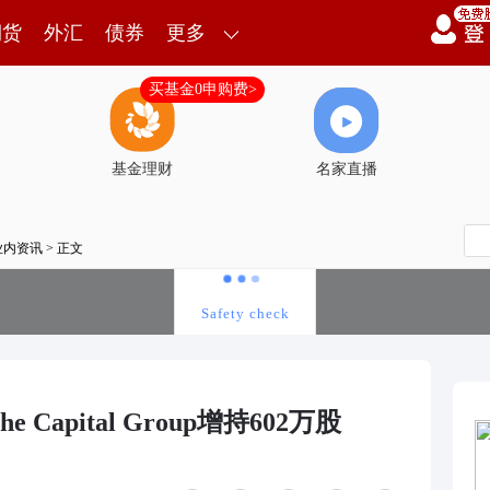
期货
外汇
债券
更多
买基金0申购费>
基金理财
名家直播
业内资讯
> 正文
e Capital Group增持602万股