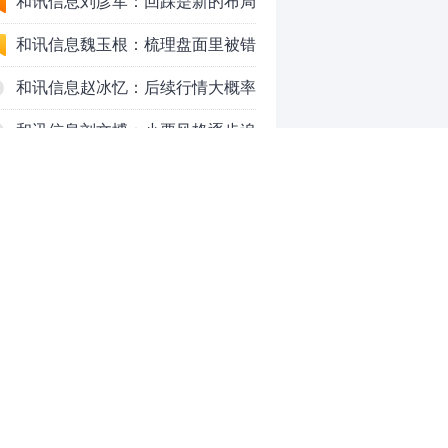
重点看消费？
和讯信息刘彦军：回踩是新的布局
机会
和讯信息魏玉根：梳理盘面里被错
杀的品种
和讯信息赵冰忆：后续行情大概率
会以高频震荡作为主要运行形式
和讯信息刘文博：小票风格逐步追
上了大票上涨节奏
和讯信息李聪：下周观察反弹的持
续时长、最终反弹高度
和讯信息魏玉根：首选方向就是
PCB
和讯信息王培成：硬科技方向走出
了一波力度较强的反弹
因违规发放项目贷款等，浙江嘉善
农村商业银行股份有限公司被罚款
和讯信息高璐明：深夜！科技又
0
230万元
跌！今天会跌吗？