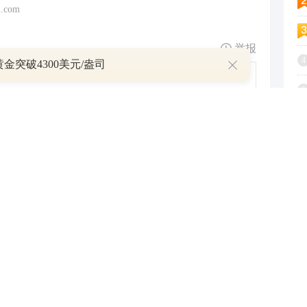
.com
举报
4
金突破4300美元/盎司
5
6
7
跟帖用户自律公约
8
9
1
500
提 交
还可输入
字