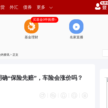
期货
外汇
债券
更多
买基金0申购费>
基金理财
名家直播
业内资讯
> 正文
明确“保险先赔”，车险会涨价吗？