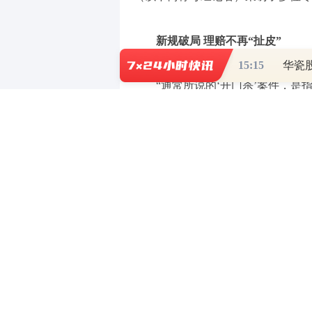
新规破局 理赔不再“扯皮”
15:15
“通常所说的‘开门杀’案件，
下行人等第三方发生交通事故，进而
京）有限公司及北京浩博法律咨询服
的责任认定之前常按机动车方、开门
往因这属于商业车险免责范围而拒赔
起诉开门乘客承担赔偿责任，又往往
难以实际获赔。
如今《解释（二）》将这些责任
任，保险不能任意拒赔，司机和乘客