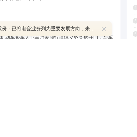
4
5
华瓷股份：已将电瓷业务列为重要发展方向，未来会加大力度抢占市场份额
6
是指机动车乘车人下车时未履行谨慎义务突然开门，与车
7
引发责任认定及损失处理的纠纷。”险律科技（北
务有限公司创始人崔春霞向每经记者表示，此类事故
8
乘客与受害方划分，若开门乘客需担责，保险公司往
9
对应损失，导致产生大量索赔纠纷；如果受害方直接
1
因乘客缺乏赔偿能力，导致受害人虽获得法律支持却
予以厘定，即事故中，乘客责任属于机动车一方责
也不能轻易“甩锅”。