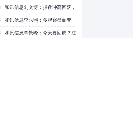
注意这个结构！
和讯信息刘文博：指数冲高回落，
注意三个现象
和讯信息李永熙：多观察盘面变
化，耐心等待成交量放大
和讯信息李景峰：今天要回调？注
意这个信号！
和讯信息李聪：市场反弹周期将得
以延长
和讯信息李瑛：亏钱VS赚钱
和讯信息高璐明：黄金大涨！科技
下跌！注意今天这么走！
和讯信息李发亮：科创板反弹走势
0
表现亮眼
推荐阅读
均胜电子：1.55亿股H股招股，多