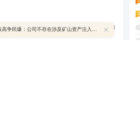
合全球标准的创新药物，而治疗费用往往仅为其他国
4
8天7板高争民爆：公司不存在涉及矿山资产注入和重大资产重组的具体计划
5
6
发挥香港作为国际医疗枢纽的优势，结合中国内地高
7
，进一步将全球患者吸引到大湾区及其他内地城市。
8
点根据公开信息整理，不构成投资建议，使用前请核
9
1
与和讯网无关。和讯网站对文中陈述、观点判断保持中立，不