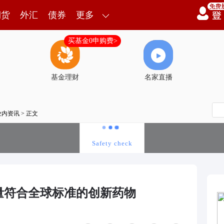
期货
外汇
债券
更多
买基金0申购费>
基金理财
名家直播
业内资讯
> 正文
量符合全球标准的创新药物