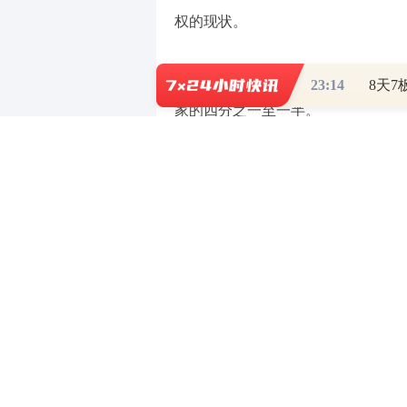
权的现状。
他指出，中国目前已拥有大量符
23:14
家的四分之一至一半。
张小栋透露，镁信健康希望充分
性价比的全球化医疗资源与创新药物
免责声明：本文内容与数据由观
实。
（责任编辑：刘畅 ）
【免责声明】本文仅代表作者本人观点，