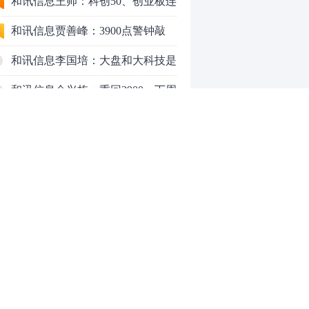
行情怎么走？
和讯信息王帅：科创50、创业板连
续反弹之后，重要防守线已出现
和讯信息贾善峰：3900点警钟敲
响，主力正在暗中布局！
和讯信息李国培：大盘和大科技是
反转？还是反弹？
和讯信息余兴栋：重回3900，下周
稳了吗？
和讯信息齐俊强：缩量涨还会涨！
和讯信息王钊：下周关注这个补涨
机会
和讯信息胡云龙：调整，什么时候
来
中际旭创大跳水！光模块信仰崩塌
了？
中一签缴款7.54万！宇树科技下周
0
一打新，A股机器人"朋友圈"全曝
光