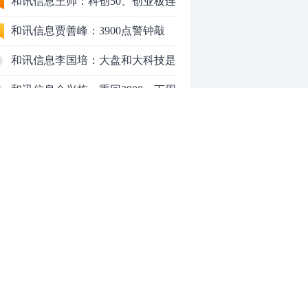
行情怎么走？
和讯信息王帅：科创50、创业板连
续反弹之后，重要防守线已出现
和讯信息贾善峰：3900点警钟敲
响，主力正在暗中布局！
和讯信息李国培：大盘和大科技是
反转？还是反弹？
和讯信息余兴栋：重回3900，下周
稳了吗？
和讯信息齐俊强：缩量涨还会涨！
和讯信息王钊：下周关注这个补涨
机会
和讯信息胡云龙：调整，什么时候
来
中际旭创大跳水！光模块信仰崩塌
了？
中一签缴款7.54万！宇树科技下周
0
一打新，A股机器人"朋友圈"全曝
光