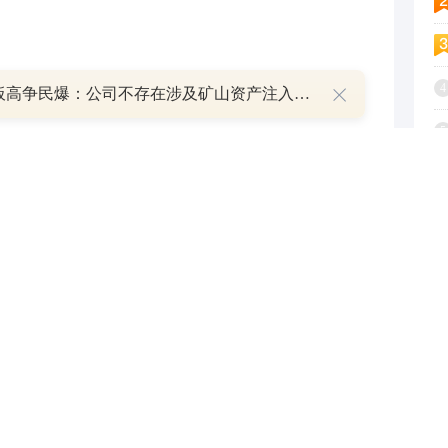
场规模正快速扩张。
4
8天7板高争民爆：公司不存在涉及矿山资产注入和重大资产重组的具体计划
5
政府工作报告。在“十五五”规划纲要中，“推进低空经济
6
细化水平”“强化低空飞行安全保障”“推进低空经济等
”等安排部署，进一步明晰了未来五年低空产业的发展方
7
8
9
空经济市场规模将达1.5万亿元，2035年有望突破3.5
1
保险政策体系，国家发展改革委、金融监管总局、中
意见》从政策体系、制度建设、产品服务、基础能力