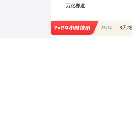
万亿赛道
在政策呵护下，我国低空经济市
23:14
2024年，低空经济首次被写入
健康有序发展”“提升低空空域管理精
新兴领域立法”“积极拓展低空消费
向。
中国民航局预测，2025年我国低
万亿元。
今年2月，为加快建立健全低空
国民航局印发《实施意见》。《实施