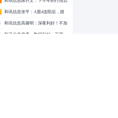
九个人生道理
和讯信息陈乔文：下半年的行情启
动了
和讯信息张平：A股4连阳后，踏
空怎么办？结构性回补！
和讯信息高璐明：深夜利好！不加
息了？周一还能涨吗？
和讯信息房勇：数据利好，下周一
应对方案
和讯信息代国飞：看懂这3种十字
星k线形态
和讯信息吕妮蔓：下周开盘这三个
方向，还有仓位的朋友一定要拿稳
炒股终极奥义：禁止跟任何股
了
票“谈恋爱”
茅台提价后20天：资本市场抢跑，
磨底属于现实
全球AI股集体重估，A股为何调整
0
更深，却率先反弹？