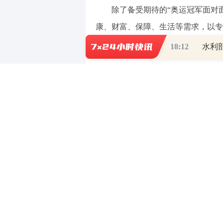
除了备受期待的“奥运冠军面对面”
康、财富、保障、生活等需求，以专
18:12
5月6日至5月31日，您可通过太
国太保集团各官方渠道，参与中国太
在本次活动中“打卡”四大主题场馆
太保家园双人四周入住体验等“锦鲤
（责任编辑：王蕾 ）
【免责声明】【广告】本文仅代表作者本
中立，不对所包含内容的准确性、可靠性