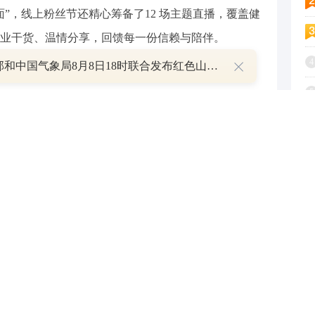
，线上粉丝节还精心筹备了12 场主题直播，覆盖健
业干货、温情分享，回馈每一份信赖与陪伴。
4
水利部和中国气象局8月8日18时联合发布红色山洪灾害气象预警
5
6
平洋保险App、官网、中国太平洋保险微信公众号及中
7
保成立35周年线上粉丝节，观看系列直播。您也可以
，做蛋糕、玩游戏，收获更多专属礼遇，还有机会获得
8
惊喜”！
9
1
人观点，与和讯网无关。和讯网站对文中陈述、观点判断保持
或完整性提供任何明示或暗示的保证。请读者仅作参考，并请