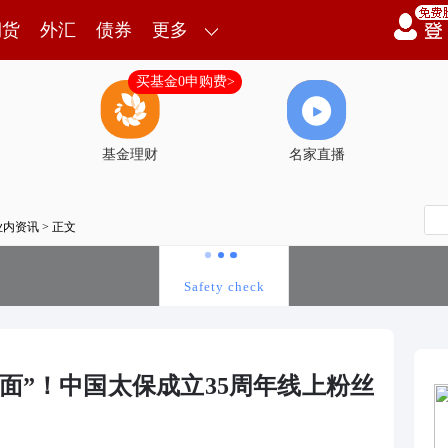
期货
外汇
债券
更多
买基金0申购费>
基金理财
名家直播
业内资讯
> 正文
面”！中国太保成立35周年线上粉丝