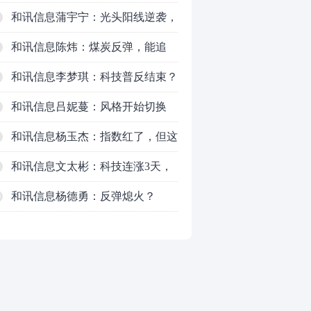
对待？
和讯信息蒲宇宁：光头阳线逆袭，
新主线已浮现？周五大盘怎么走？
和讯信息陈炜：煤炭反弹，能追
吗？八月主线看哪？
和讯信息李梦琪：科技普反结束？
和讯信息吕妮蔓：风格开始切换
了，周五干万注意
和讯信息杨玉杰：指数红了，但这
个信号警惕！
和讯信息文太彬：科技连涨3天，
明天会迎来分化？
和讯信息杨德勇：反弹熄火？
0