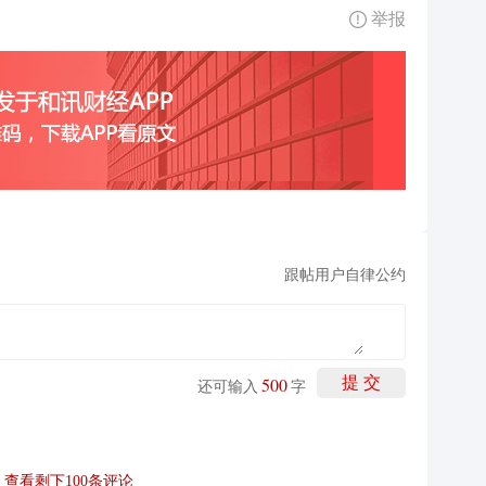
举报
跟帖用户自律公约
500
提 交
还可输入
字
查看剩下
100
条评论