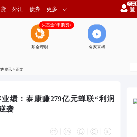
期货
外汇
债券
更多
买基金0申购费>
基金理财
名家直播
业内资讯
> 正文
年业绩：泰康赚279亿元蝉联“利润
逆袭