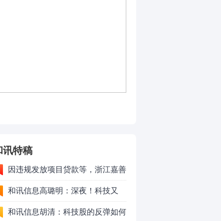
和讯特稿
因违规发放项目贷款等，浙江嘉善
农村商业银行股份有限公司被罚款
和讯信息高璐明：深夜！科技又
230万元
跌！今天会跌吗？
和讯信息胡清：科技股的反弹如何