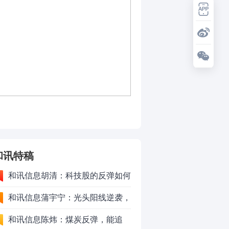
和讯特稿
和讯信息胡清：科技股的反弹如何
对待？
和讯信息蒲宇宁：光头阳线逆袭，
新主线已浮现？周五大盘怎么走？
和讯信息陈炜：煤炭反弹，能追