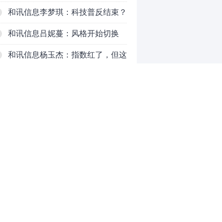
吗？八月主线看哪？
和讯信息李梦琪：科技普反结束？
和讯信息吕妮蔓：风格开始切换
了，周五干万注意
和讯信息杨玉杰：指数红了，但这
个信号警惕！
和讯信息文太彬：科技连涨3天，
明天会迎来分化？
和讯信息杨德勇：反弹熄火？
和讯信息王海洋：大盘低开高走，
反弹结束了吗？
和讯信息胡云龙：这个位置最重要
0
的是什么？
推荐阅读
均胜电子：1.55亿股H股招股，多