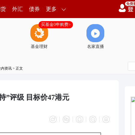
期货
外汇
债券
更多
买基金0申购费>
基金理财
名家直播
业内资讯
> 正文
”评级 目标价47港元