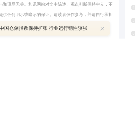
与和讯网无关。和讯网站对文中陈述、观点判断保持中立，不
4
提供任何明示或暗示的保证。请读者仅作参考，并请自行承担
5
.com
份中国仓储指数保持扩张 行业运行韧性较强
6
举报
7
8
9
1
跟帖用户自律公约
500
提 交
还可输入
字