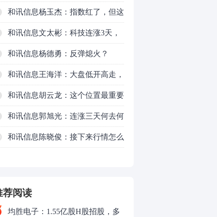
了，周五干万注意
和讯信息杨玉杰：指数红了，但这
个信号警惕！
和讯信息文太彬：科技连涨3天，
明天会迎来分化？
和讯信息杨德勇：反弹熄火？
和讯信息王海洋：大盘低开高走，
反弹结束了吗？
和讯信息胡云龙：这个位置最重要
的是什么？
和讯信息郭旭光：连涨三天何去何
从？主力思维轻松应对
和讯信息陈晓俊：接下来行情怎么
0
走？
推荐阅读
均胜电子：1.55亿股H股招股，多