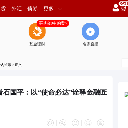
期货
外汇
债券
更多
买基金0申购费>
基金理财
名家直播
业内资讯
> 正文
者石国平：以“使命必达”诠释金融匠