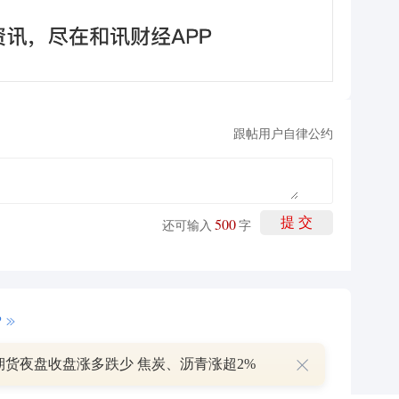
跟帖用户自律公约
500
提 交
还可输入
字
P
期货夜盘收盘涨多跌少 焦炭、沥青涨超2%
叠加估值修复预期 主力逆势抄底一只中药龙头股