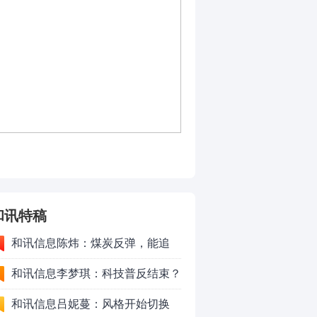
和讯特稿
和讯信息陈炜：煤炭反弹，能追
吗？八月主线看哪？
和讯信息李梦琪：科技普反结束？
和讯信息吕妮蔓：风格开始切换