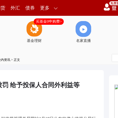
期货
外汇
债券
更多
买基金0申购费>
基金理财
名家直播
业内资讯
> 正文
罚 给予投保人合同外利益等