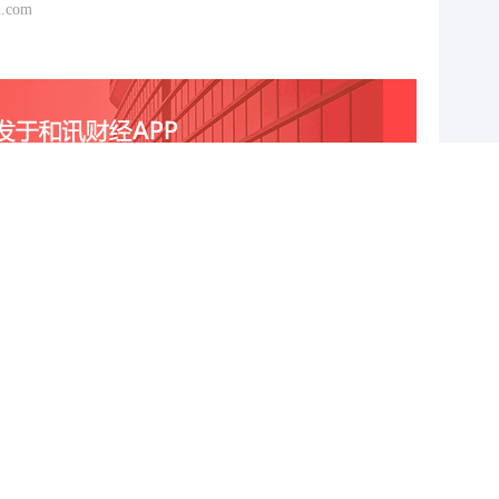
.com
跟帖用户自律公约
500
提 交
还可输入
字