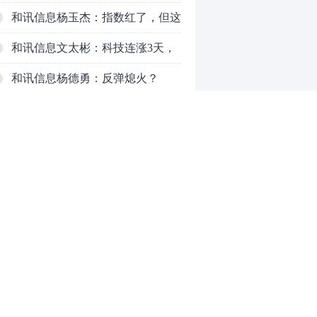
了，周五干万注意
和讯信息杨玉杰：指数红了，但这
个信号警惕！
和讯信息文太彬：科技连涨3天，
明天会迎来分化？
和讯信息杨德勇：反弹熄火？
和讯信息王海洋：大盘低开高走，
反弹结束了吗？
和讯信息胡云龙：这个位置最重要
的是什么？
和讯信息郭旭光：连涨三天何去何
从？主力思维轻松应对
和讯信息陈晓俊：接下来行情怎么
0
走？