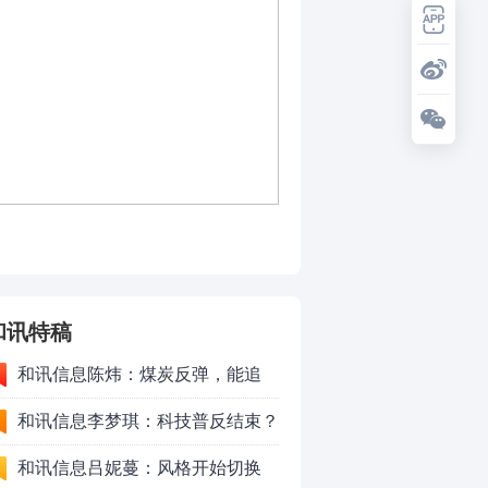
和讯特稿
和讯信息陈炜：煤炭反弹，能追
吗？八月主线看哪？
和讯信息李梦琪：科技普反结束？
和讯信息吕妮蔓：风格开始切换