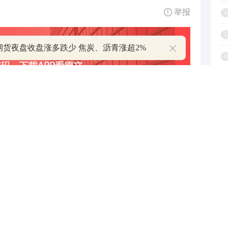
举报
4
5
期货夜盘收盘涨多跌少 焦炭、沥青涨超2%
6
7
8
9
跟帖用户自律公约
1
500
提 交
还可输入
字