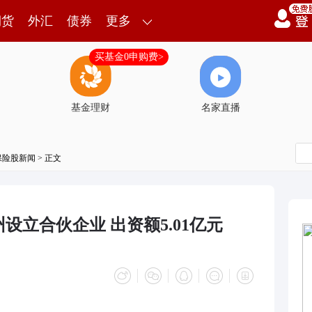
期货
外汇
债券
更多
买基金0申购费>
基金理财
名家直播
保险股新闻
> 正文
立合伙企业 出资额5.01亿元