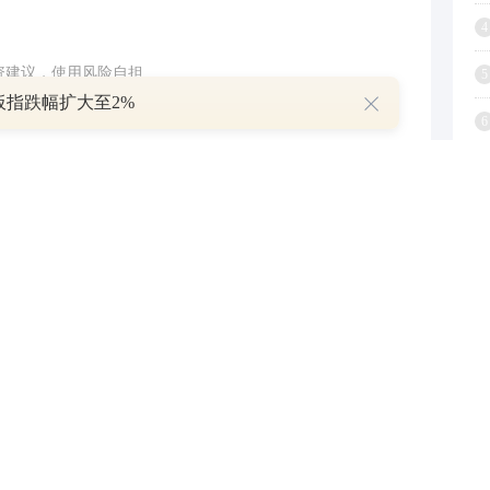
4
投资建议，使用风险自担
5
板指跌幅扩大至2%
6
7
与和讯网无关。和讯网站对文中陈述、观点判断保持中立，不
8
提供任何明示或暗示的保证。请读者仅作参考，并请自行承担
9
.com
1
举报