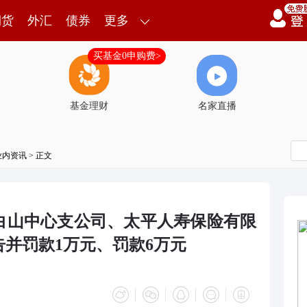
期货
外汇
债券
更多
买基金0申购费>
基金理财
名家直播
业内资讯
> 正文
白山中心支公司、太平人寿保险有限
并罚款1万元、罚款6万元