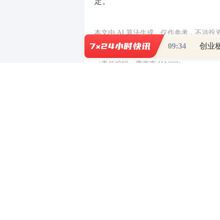
定。
本文由 AI 算法生成，仅作参考，不涉
09:34
创业
（责任编辑：曹言言 HA008）
【免责声明】本文仅代表作者本人观点，
对所包含内容的准确性、可靠性或完整性
全部责任。邮箱：news_center@staff.hexun