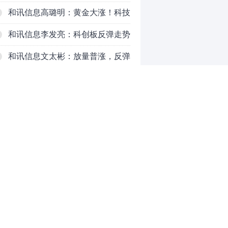
和讯信息高璐明：黄金大涨！科技
下跌！注意今天这么走！
和讯信息李发亮：科创板反弹走势
表现亮眼
和讯信息文太彬：放量普涨，反弹
空间及应对策略？
和讯信息胡云龙：反转阳线，带来
的改变
和讯信息王海洋：大盘中阳突破
3770，科技持续反弹，秋季行情启
和讯信息盖祎楠：市场放量反攻，
动？
科创赛道迎来强势爆发
和讯信息李炜：变盘成功了吗？短
0
线如何应对
推荐阅读
均胜电子：1.55亿股H股招股，多