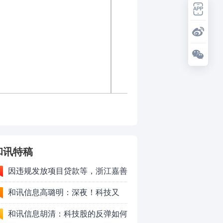
和讯特稿
因违规发放项目贷款等，浙江嘉善
农村商业银行股份有限公司被罚款
和讯信息高璐明：深夜！科技又
230万元
跌！今天会跌吗？
和讯信息胡清：科技股的反弹如何