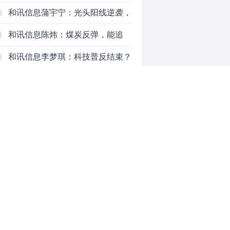
对待？
和讯信息蒲宇宁：光头阳线逆袭，
新主线已浮现？周五大盘怎么走？
和讯信息陈炜：煤炭反弹，能追
吗？八月主线看哪？
和讯信息李梦琪：科技普反结束？
和讯信息吕妮蔓：风格开始切换
了，周五干万注意
和讯信息杨玉杰：指数红了，但这
个信号警惕！
和讯信息文太彬：科技连涨3天，
明天会迎来分化？
和讯信息杨德勇：反弹熄火？
0