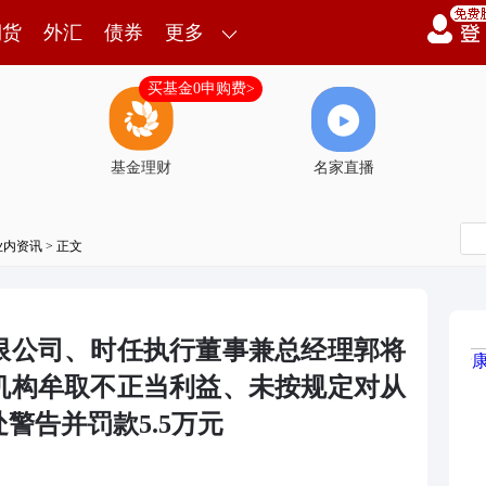
期货
外汇
债券
更多
买基金0申购费>
基金理财
名家直播
业内资讯
> 正文
限公司、时任执行董事兼总经理郭将
机构牟取不正当利益、未按规定对从
警告并罚款5.5万元