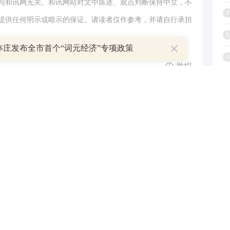
与和讯网无关。和讯网站对文中陈述、观点判断保持中立，不
4
提供任何明示或暗示的保证。请读者仅作参考，并请自行承担
5
.com
亦庄发布全市首个“词元经济”专项政策
6
举报
7
8
9
1
跟帖用户自律公约