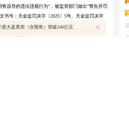
销售误导的违法违规行为”，被监管部门做出“警告并罚
文书号：天金监罚决字〔2025〕5号、天金监罚决字
〕8号
4
6年度大盘票房（含预售）突破240亿元
5
投资建议，使用风险自担
6
7
与和讯网无关。和讯网站对文中陈述、观点判断保持中立，不
8
提供任何明示或暗示的保证。请读者仅作参考，并请自行承担
9
.com
1
举报