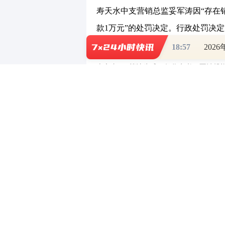
寿天水中支营销总监妥军涛因“存在
款1万元”的处罚决定。行政处罚决定
〔2025〕6号、天金监罚决字〔2025
18:57
202
本文由 AI 算法生成，仅作参考，不涉
（责任编辑：曹言言 HA008）
【免责声明】本文仅代表作者本人观点，
对所包含内容的准确性、可靠性或完整性
全部责任。邮箱：news_center@staff.hexun