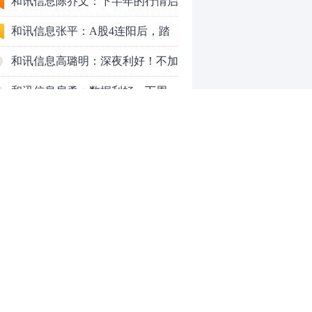
九个人生道理
和讯信息陈乔文：下半年的行情启
动了
和讯信息张平：A股4连阳后，踏
空怎么办？结构性回补！
和讯信息高璐明：深夜利好！不加
息了？周一还能涨吗？
和讯信息房勇：数据利好，下周一
应对方案
和讯信息代国飞：看懂这3种十字
星k线形态
和讯信息吕妮蔓：下周开盘这三个
方向，还有仓位的朋友一定要拿稳
炒股终极奥义：禁止跟任何股
了
票“谈恋爱”
茅台提价后20天：资本市场抢跑，
磨底属于现实
全球AI股集体重估，A股为何调整
0
更深，却率先反弹？