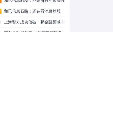
50VS银行，底部区间与顶部区间
和讯信息郭磊：不是所有的顶底分
型都是顶底！
和讯信息石路：还在看消息炒股
吗？
上海警方成功侦破一起金融领域非
法代理维权敲诈勒索案件
亮剑金融黑灰产 护航营商好环境
——上海普陀严打“代理维权”敲诈
【投资者教育】证券投顾行业首例
犯罪、筑牢金融法治屏障
以敲诈勒索罪定罪的非法代理维权
和讯信息李梦琪：炒股后才明白的
案二审宣判，主犯获刑五年
九个人生道理
和讯信息陈乔文：下半年的行情启
动了
和讯信息张平：A股4连阳后，踏
空怎么办？结构性回补！
和讯信息高璐明：深夜利好！不加
0
息了？周一还能涨吗？