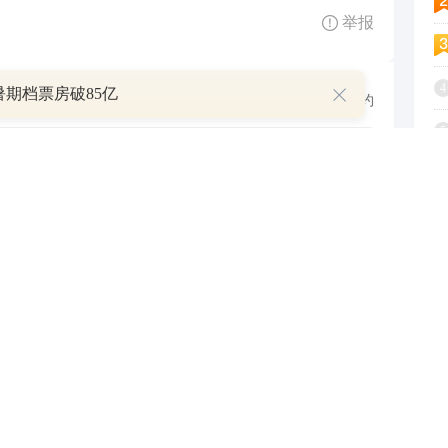
举报
4
6暑期档票房破85亿
跟帖用户自律公约
5
6
500
提 交
还可输入
字
7
8
9
P
1
叠加估值修复预期 主力逆势抄底一只中药龙头股
16 07:29