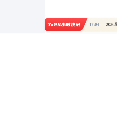
0
写评论
17:04
202
已有
条评论
财道头条
财经热点尽在和讯财经AP
重磅利好刺激
秦蠡论股专栏 07-