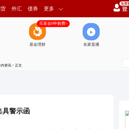
期货
外汇
债券
更多
买基金0申购费>
基金理财
名家直播
业内资讯
> 正文
出具警示函