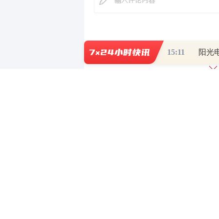
最新评论
15:11
财道头条
财经热点尽在和讯财经AP
重磅利好刺激
秦蠡论股专栏 07-
【日报】弹
脱水君 07-15 0