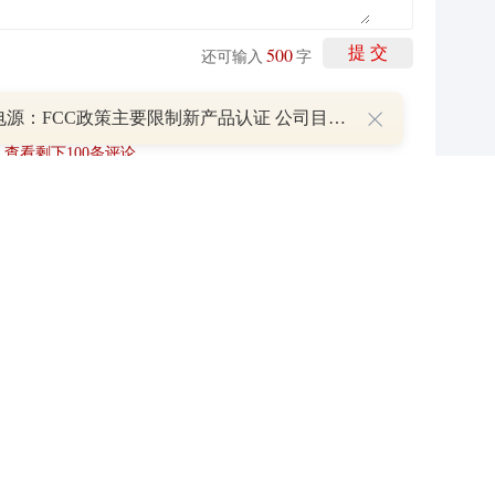
500
提 交
还可输入
字
阳光电源：FCC政策主要限制新产品认证 公司目前在美销售的光伏逆变器、储能系统不受影响
查看剩下
100
条评论
P
叠加估值修复预期 主力逆势抄底一只中药龙头股
16 07:29
簧没坏，只是暂时被压住
8:13