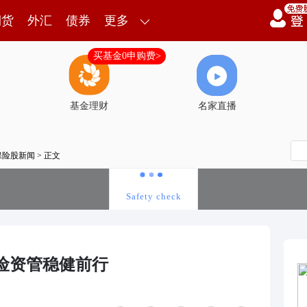
期货
外汇
债券
更多
买基金0申购费>
基金理财
名家直播
保险股新闻
> 正文
险资管稳健前行