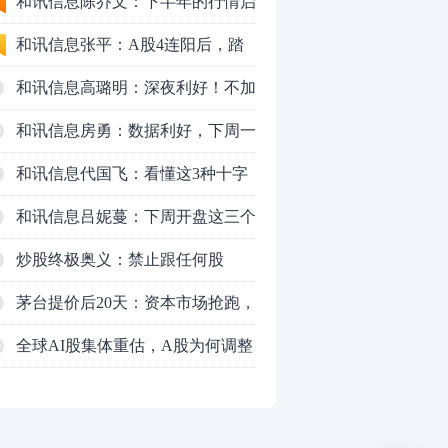
九个人生道理
和讯信息陈乔文：下半年的行情启
动了
和讯信息张平：A股4连阳后，踏
空怎么办？结构性回补！
和讯信息高璐明：深夜利好！不加
息了？周一还能涨吗？
和讯信息房勇：数据利好，下周一
应对方案
和讯信息代国飞：看懂这3种十字
星k线形态
和讯信息吕妮蔓：下周开盘这三个
方向，还有仓位的朋友一定要拿稳
炒股终极奥义：禁止跟任何股
了
票“谈恋爱”
茅台提价后20天：资本市场抢跑，
磨底属于现实
全球AI股集体重估，A股为何调整
0
更深，却率先反弹？