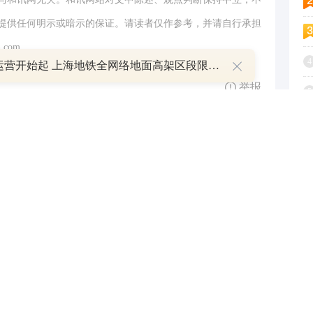
提供任何明示或暗示的保证。请读者仅作参考，并请自行承担
.com
4
明日运营开始起 上海地铁全网络地面高架区段限速运行
举报
5
6
7
8
9
跟帖用户自律公约
1
500
提 交
还可输入
字