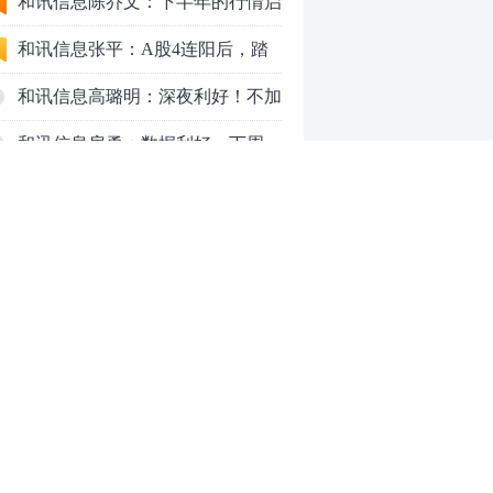
九个人生道理
和讯信息陈乔文：下半年的行情启
动了
和讯信息张平：A股4连阳后，踏
空怎么办？结构性回补！
和讯信息高璐明：深夜利好！不加
息了？周一还能涨吗？
和讯信息房勇：数据利好，下周一
应对方案
和讯信息代国飞：看懂这3种十字
星k线形态
和讯信息吕妮蔓：下周开盘这三个
方向，还有仓位的朋友一定要拿稳
炒股终极奥义：禁止跟任何股
了
票“谈恋爱”
茅台提价后20天：资本市场抢跑，
磨底属于现实
全球AI股集体重估，A股为何调整
0
更深，却率先反弹？