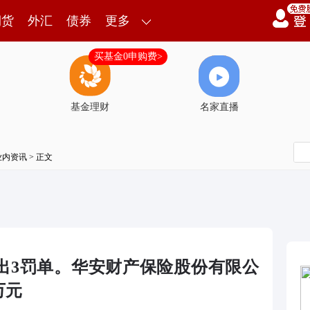
期货
外汇
债券
更多
买基金0申购费>
基金理财
名家直播
业内资讯
> 正文
出3罚单。华安财产保险股份有限公
万元