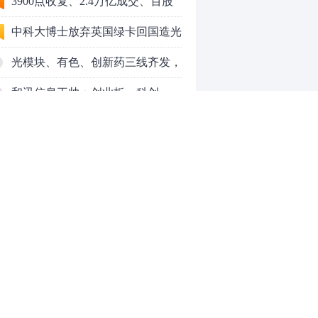
3900点收复、2.4万亿成交、百股
涨停！8月行情变了？
中科大博士放弃英国绿卡回国造光
量子芯片，要IPO了
光模块、有色、创新药三线齐发，
本周A股画风突变你跟上了吗？
和讯信息王帅：创业板、科创
50VS银行，底部区间与顶部区间
和讯信息郭磊：不是所有的顶底分
型都是顶底！
和讯信息石路：还在看消息炒股
吗？
上海警方成功侦破一起金融领域非
法代理维权敲诈勒索案件
亮剑金融黑灰产 护航营商好环境
——上海普陀严打“代理维权”敲诈
【投资者教育】证券投顾行业首例
0
犯罪、筑牢金融法治屏障
以敲诈勒索罪定罪的非法代理维权
案二审宣判，主犯获刑五年