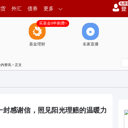
期货
外汇
债券
更多
买基金0申购费>
基金理财
名家直播
业内资讯
> 正文
一封感谢信，照见阳光理赔的温暖力