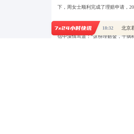
下，周女士顺利完成了理赔申请，2
当手机提示音响起，显示重疾赔款
18:32
北京
信中深情写道：“这份理赔金，于病
任兑现’，是贵公司‘一切为了客户
让我知道在这场与死神的赛跑中，我
行间，满是对公司的感激与信任。
当阳光人寿四川分公司的工作人员
任”不再是抽象的概念，而是通过一
心中。