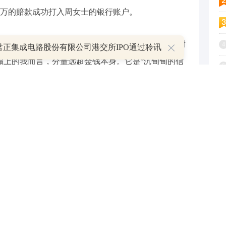
0万的赔款成功打入周女士的银行账户。
到账时，周女士一家激动万分。正如周女士在感谢
4
君正集成电路股份有限公司港交所IPO通过聆讯
榻上的我而言，分量远超金钱本身。它是‘沉甸甸的信
5
’文化理念最铿锵有力的证明，是这份强大的精神支撑，
6
不是孤军奋战，阳光保险是我最坚实的后盾。”字里
7
8
接过周女士家人递上的感谢信及锦旗时，“爱与责
9
次次温暖贴心的阳光服务，实实在在地传递到了客户
1