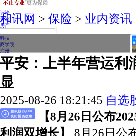
视频
评论
和讯网
>
保险
>
业内资讯
名家
房产
汽车
科技
商学院
注册
平安：上半年营运利润
显
2025-08-26 18:21:45
自选
【8月26日公布2
利润双增长】
8月26日公