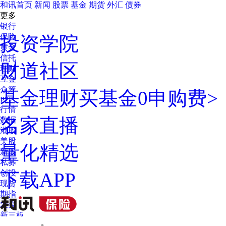
和讯首页
新闻
股票
基金
期货
外汇
债券
更多
银行
保险
投资学院
黄金
信托
财道社区
理财
互金
众筹
基金理财
买基金0申购费>
P2P
行情
名家直播
数据
港股
美股
量化精选
新股
私募
创投
下载APP
现货
期指
农金
新三板
时事