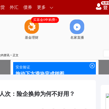
期货
外汇
债券
更多
买基金0申购费>
基金理财
名家直播
业内资讯
> 正文
2人次：险企换帅为何不好用？