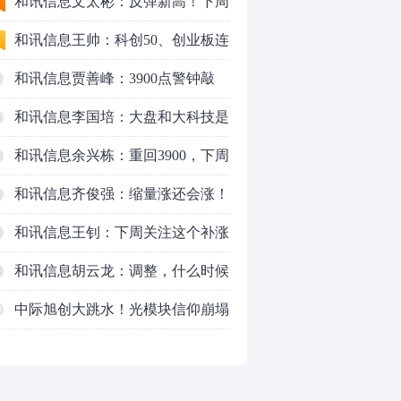
法代理维权敲诈勒索案件
和讯信息文太彬：反弹新高！下周
行情怎么走？
和讯信息王帅：科创50、创业板连
续反弹之后，重要防守线已出现
和讯信息贾善峰：3900点警钟敲
响，主力正在暗中布局！
和讯信息李国培：大盘和大科技是
反转？还是反弹？
和讯信息余兴栋：重回3900，下周
稳了吗？
和讯信息齐俊强：缩量涨还会涨！
和讯信息王钊：下周关注这个补涨
机会
和讯信息胡云龙：调整，什么时候
来
中际旭创大跳水！光模块信仰崩塌
0
了？