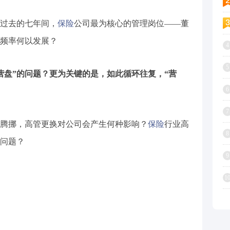
过去的七年间，
保险
公司最为核心的管理岗位——董
此频率何以发展？
4
5
“营盘”的问题？更为关键的是，如此循环往复，“营
6
7
腾挪，高管更换对公司会产生何种影响？
保险
行业高
8
问题？
9
1