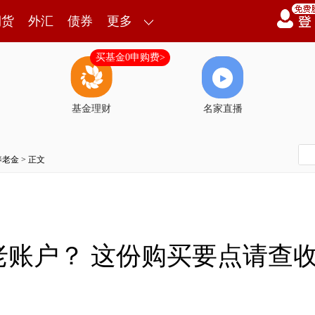
期货
外汇
债券
更多
买基金0申购费>
基金理财
名家直播
养老金
> 正文
老账户？ 这份购买要点请查