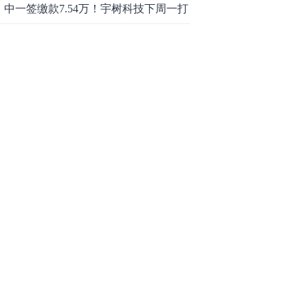
了？
中一签缴款7.54万！宇树科技下周一打
新，A股机器人"朋友圈"全曝光