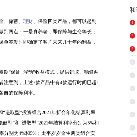
和
金、储蓄、
理财
、保险四类产品，都可以起到
1
做到两点：一是真养老，即保障与生命等长；
2
保单签发时即确定了客户未来几十年的利益，
3
4
累期“保证+浮动”收益模式，提供进取、稳健两
5
者注意到，上述7款产品中有4款运行时间已超1
6
了各自的保障利率。
7
“进取型”投资组合2021年折合年化结算利率
8
稳健型”和“进取型”2021年结算利率分别为5%和
9
利率分别为4%和5%；太平岁岁金生两类组合实