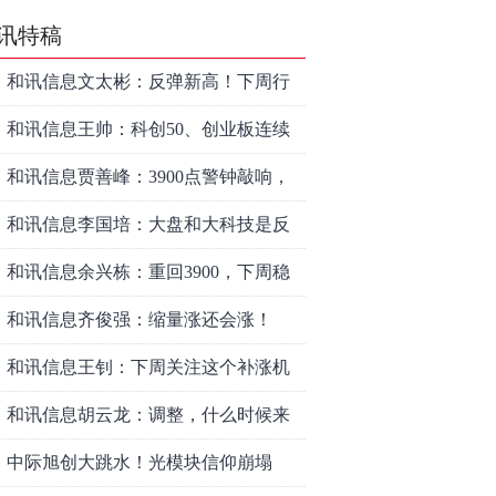
讯特稿
和讯信息文太彬：反弹新高！下周行
情怎么走？
和讯信息王帅：科创50、创业板连续
反弹之后，重要防守线已出现
和讯信息贾善峰：3900点警钟敲响，
主力正在暗中布局！
和讯信息李国培：大盘和大科技是反
转？还是反弹？
和讯信息余兴栋：重回3900，下周稳
了吗？
和讯信息齐俊强：缩量涨还会涨！
和讯信息王钊：下周关注这个补涨机
会
和讯信息胡云龙：调整，什么时候来
中际旭创大跳水！光模块信仰崩塌