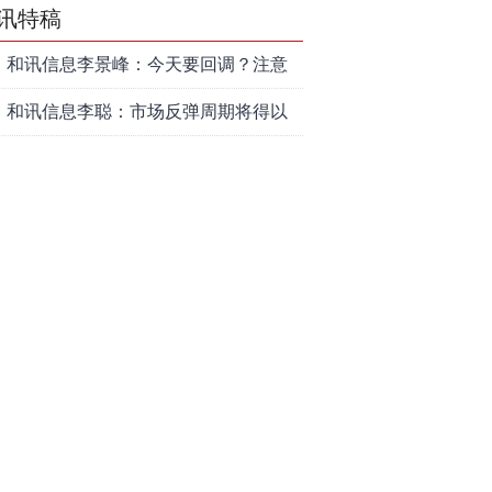
讯特稿
和讯信息李景峰：今天要回调？注意
这个信号！
和讯信息李聪：市场反弹周期将得以
延长
和讯信息李瑛：亏钱VS赚钱
和讯信息高璐明：黄金大涨！科技下
跌！注意今天这么走！
和讯信息李发亮：科创板反弹走势表
现亮眼
和讯信息文太彬：放量普涨，反弹空
间及应对策略？
和讯信息胡云龙：反转阳线，带来的
改变
和讯信息王海洋：大盘中阳突破
3770，科技持续反弹，秋季行情启
和讯信息盖祎楠：市场放量反攻，科
动？
创赛道迎来强势爆发
和讯信息李炜：变盘成功了吗？短线