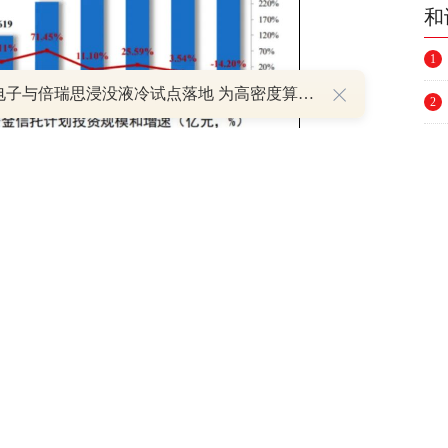
和
1
证通电子与倍瑞思浸没液冷试点落地 为高密度算力机房升级提供新思路
2
3
4
5
6
7
类主要金融产品，显著高于商业银行
理财
产
信托计划的配置规模甚至高于由保险资管公司
8
9
10