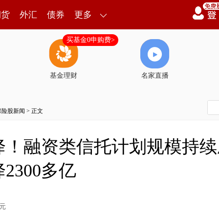
期货
外汇
债券
更多
买基金0申购费>
基金理财
名家直播
保险股新闻
> 正文
降！融资类信托计划规模持续
2300多亿
元