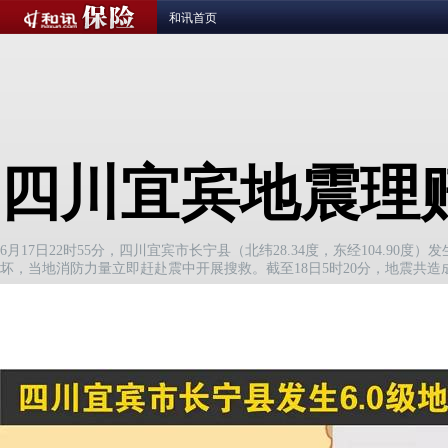
和讯首页
四川宜宾地震理
6月17日22时55分，四川宜宾市长宁县（北纬28.34度，东经104.90度
坏，当地消防力量立即赶赴震中开展搜救。截至18日5时20分，地震共造