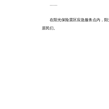
……
在阳光保险震区应急服务点内，阳光
居民们。
6月17日22时55分，四川宜宾市长宁县
6.0级地震，震源深度16千米。
6月17日23时04分，阳光产险获
宾中支及长宁机构员工人身及家庭财产
传来报平安反馈，产险总部领导和同事
地震无情，阳光有爱，在确认公司员
事件理赔应急预案，阳光产险、阳光人