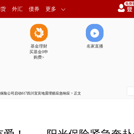
期货
外汇
债券
更多
基金理财
名家直播
买基金0申
购费>
保险公司启动617四川宜宾地震理赔应急响应
> 正文