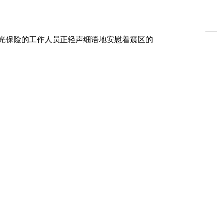
保险的工作人员正轻声细语地安慰着震区的
热
（北纬28.34度，东经104.90度）不幸发生
悉灾情后，第一时间通过电话、微信等方式确认宜
安全情况。当最后一个机构的同事通过微信群
们吊着的的心才稍稍平静。
工安全的同时，阳光保险第一时间启动突发
寿总公司分别成立应急工作小组，阳光产险、