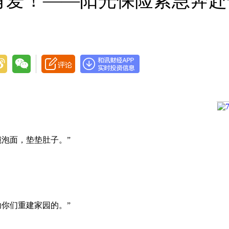
有爱！——阳光保险紧急奔赴
泡面，垫垫肚子。”
你们重建家园的。”