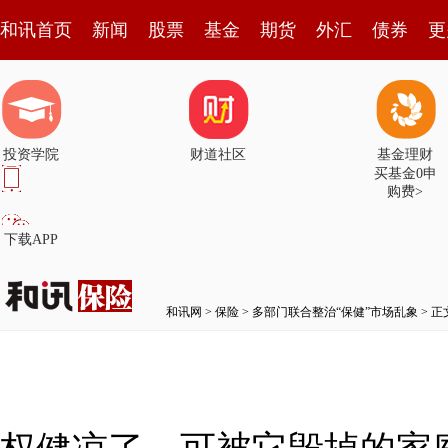
和讯首页
新闻
股票
基金
期货
外汇
债券
更
投资学院
财道社区
基金理财
买基金0申
购费>
下载APP
和讯网
>
保险
>
多部门联合整治“保健”市场乱象
> 正