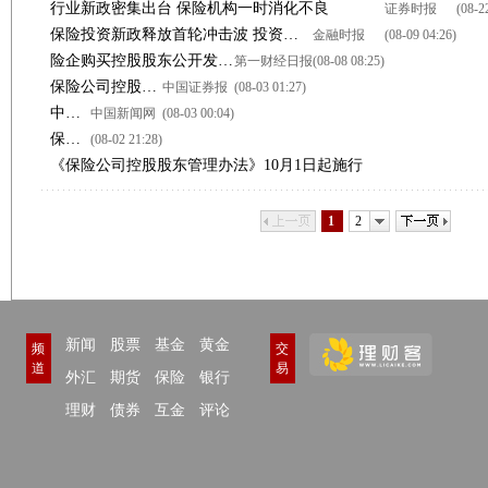
行业新政密集出台 保险机构一时消化不良
证券时报
(08-2
保险投资新政释放首轮冲击波 投资准入门槛齐降
金融时报
(08-09 04:26)
险企购买控股股东公开发行债券不得超过10%
第一财经日报
(08-08 08:25)
保险公司控股股东不得向险企出售非公开发行债券
中国证券报
(08-03 01:27)
中国保监会出台新规 规范险企控股股东行为
中国新闻网
(08-03 00:04)
保监会：险企股东损害公司利益不改正将被责令转让股权
(08-02 21:28)
《保险公司控股股东管理办法》10月1日起施行
上一页
下一页
1
2
新闻
股票
基金
黄金
频
交
道
易
外汇
期货
保险
银行
理财
债券
互金
评论