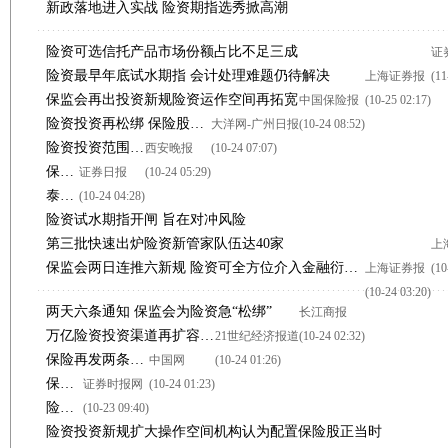
新政落地进入实战 险资期指选秀掀高潮
险资可选信托产品市场份额占比不足三成
证
险资最早年底试水期指 会计处理难题仍待解决
上海证券报
(11
保监会再出投资新规险资运作空间再拓宽
中国保险报
(10-25 02:17)
险资投资再松绑 保险股不买账
大洋网-广州日报
(10-24 08:52)
险资投资范围再扩大
西安晚报
(10-24 07:07)
保监会：险资可以参与股指期货交易
证券日报
(10-24 05:29)
泰康夺得险资债权计划新规后首单
(10-24 04:28)
险资试水期指开闸 旨在对冲风险
第三批快速出炉险资新管家队伍达40家
上
保监会两日连推六新规 险资可全方位介入金融衍生品市场
上海证券报
(10
(10-24 03:20)
两天六条通知 保监会为险资急“松绑”
长江商报
万亿险资投资渠道再扩容 衍生品交易开闸
21世纪经济报道
(10-24 02:32)
保险再发两条新政：险资获期指通行证 仅限风险对冲
中国网
(10-24 01:26)
保险股走强 保监会发布险资投资新规
证券时报网
(10-24 01:23)
险资外投范围扩至主要市场
(10-23 09:40)
险资投资新规扩大操作空间机构认为配置保险股正当时