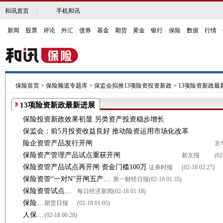
和讯首页
|
手机和讯
新闻
|
股票
|
评论
|
外汇
|
债券
|
基金
|
期货
|
黄金
|
银行
|
保险
|
数据
|
行情
|
保险首页
>
保险频道专题库
>
保监会拟推13项险资投资新政
>
13项险资新政最
13项险资新政最新进展
保险投资新政效果初显 另类资产投资稳步增长
保监会：前5月投资收益良好 推动险资运用市场化改革
险企资管产品发行开闸
京
保险资产管理产品试点重获开闸
新京报
(02
保险资管产品试点再开闸 资金门槛100万
证券时报
(02-18 02:27)
保险资管“一对N”开闸五产品已按新规获备案
第一财经日报
(02-18 01:35)
保险资管试点开闸 三家公司产品获备案
每日经济新闻
(02-18 01:18)
保险资产管理产品试点再开闸三公司产品获备案
期货日报
(02-18 01:05)
人保泰康太平申请发行5只资管产品已获保监会备案
(02-18 00:28)